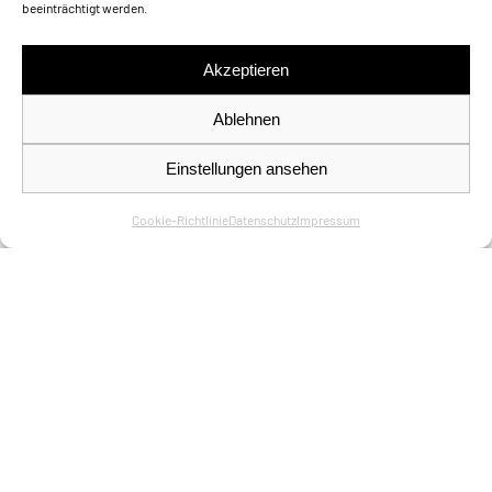
beeinträchtigt werden.
Ohne Titel
Akzeptieren
Malerei Your Content Goes Here 2022
Ablehnen
Einstellungen ansehen
Cookie-Richtlinie
Datenschutz
Impressum